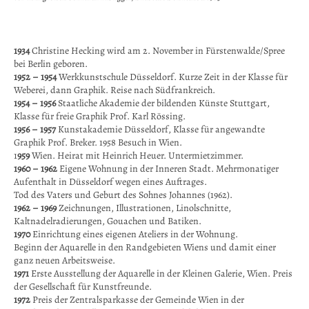
1934
Christine Hecking wird am 2. November in Fürstenwalde/Spree
bei Berlin geboren.
1952 – 1954
Werkkunstschule Düsseldorf. Kurze Zeit in der Klasse für
Weberei, dann Graphik. Reise nach Südfrankreich.
1954 – 1956
Staatliche Akademie der bildenden Künste Stuttgart,
Klasse für freie Graphik Prof. Karl Rössing.
1956 – 1957
Kunstakademie Düsseldorf, Klasse für angewandte
Graphik Prof. Breker. 1958 Besuch in Wien.
1
959
Wien. Heirat mit Heinrich Heuer. Untermietzimmer.
1960 – 1962
Eigene Wohnung in der Inneren Stadt. Mehrmonatiger
Aufenthalt in Düsseldorf wegen eines Auftrages.
Tod des Vaters und Geburt des Sohnes Johannes (1962).
1962 – 1969
Zeichnungen, Illustrationen, Linolschnitte,
Kaltnadelradierungen, Gouachen und Batiken.
1970
Einrichtung eines eigenen Ateliers in der Wohnung.
Beginn der Aquarelle in den Randgebieten Wiens und damit einer
ganz neuen Arbeitsweise.
1971
Erste Ausstellung der Aquarelle in der Kleinen Galerie, Wien. Preis
der Gesellschaft für Kunstfreunde.
1972
Preis der Zentralsparkasse der Gemeinde Wien in der