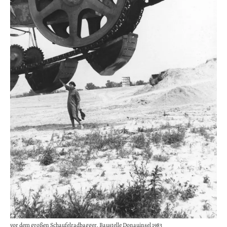
vor dem großen Schaufelradbagger, Baustelle Donauinsel 1983