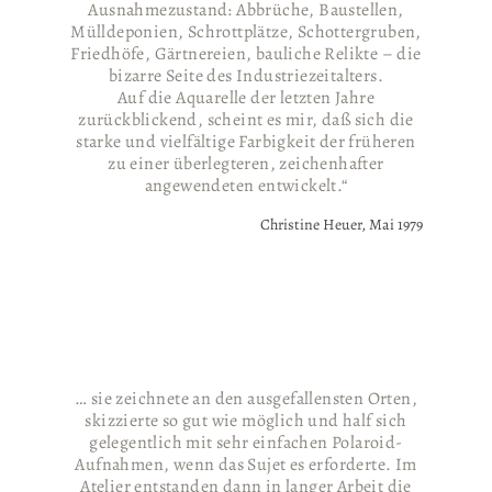
Ausnahmezustand: Abbrüche, Baustellen,
Mülldeponien, Schrottplätze, Schottergruben,
Friedhöfe, Gärtnereien, bauliche Relikte – die
bizarre Seite des Industriezeitalters.
Auf die Aquarelle der letzten Jahre
zurückblickend, scheint es mir, daß sich die
starke und vielfältige Farbigkeit der früheren
zu einer überlegteren, zeichenhafter
angewendeten entwickelt.“
Christine Heuer, Mai 1979
Arbeitsfoto zu "Renovierung"
Arbeitsfoto zu "Zwei Türme"
Arbeitsfoto zu "Strohmiete"
Renovierung, 1980
Zwei Türme, 1979
Strohmiete, 1981
… sie zeichnete an den ausgefallensten Orten,
skizzierte so gut wie möglich und half sich
gelegentlich mit sehr einfachen Polaroid-
Aufnahmen, wenn das Sujet es erforderte. Im
Atelier entstanden dann in langer Arbeit die